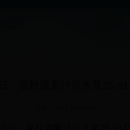
8日，夏秋灌累计引水量25.9
2018-06-29 09:01 来源：
【字体：
大
中
小
】
打印本页
分享
28
日，
夏秋灌
累计引水量
25.91