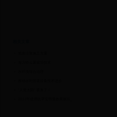
相关文章
地表注浆施工方案
海力特云雾栽培技术
水环境综合治理
推动水利管道设备技术进步
“人造太阳” 要来了！
2017年使用抗旱宝明显效果展示_