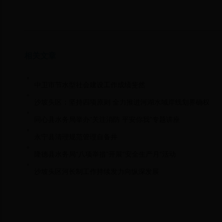
相关文章
中卫市节水型社会建设工作成绩斐然
沙坡头区：坚持四项原则 全力推进河湖水域岸线划界确权
同心县水务局举办“关注消防 平安你我”专题讲座
永宁县清理规范管理自备井
隆德县水务局“八项举措”开展“安全生产月”活动
沙坡头区河长制工作持续发力向纵深发展