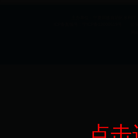
主办单位：宁夏回族自治区水利厅 承办
ICP备案编号：宁ICP备12000519号 公安机
网
点击