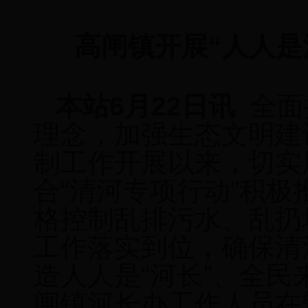
高闸镇
开展
“人人是
本站
6月22日讯
全面
理念，加强生态文明建
制工作开展以来，切实
合“清河
专项
行动”积极
格控制乱排污水
、
乱扔
工作
落实到位，确保清
造人人是“河长”、全
闸镇河长办工作人员在