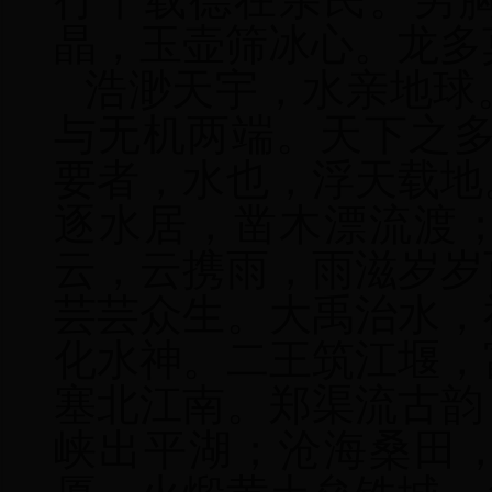
晶，玉壶筛冰心。龙多
浩渺天宇，水亲地球
与无机两端。天下之多
要者，水也，浮天载地
逐水居，凿木漂流渡
云，云携雨，雨滋岁岁
芸芸众生。大禹治水，
化水神。二王筑江堰，
塞北江南。郑渠流古韵
峡出平湖；沧海桑田