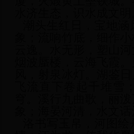
厦，火煅黄土垒铁城。
水济生态，识水成文明
潮头生红日，宝地涵
象；流响竹底，细作小
云逸。水无形，塑山河
烟波蜃楼，云海飞霞。
风，射泉冰灯。湖鉴日
飞流直下卷起千堆雪
穹。溪行九曲歌，丽泼
象；海晏河清，水文话
洛书写玉帛，河图绘