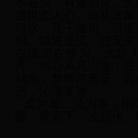
不在深，有龙则灵。无
度世态人心。命从水象
珍水。孔子临川，叹逝
唱。随波逐流，过无关
在流而在修为。水静
舟，当心风高浪险；涨
秋水，梦醒鸿雁至；高
进，沁湖安澜。
柔为象，活为本，刚
暖，察高下，准起伏。