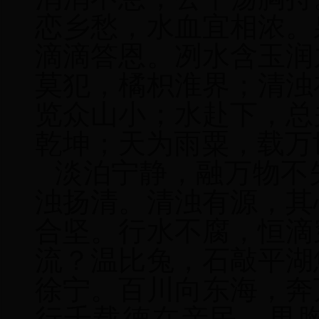
恋乡愁，水血宜相浓。
滴滴答恩。冽水含玉润
莫犯，橘枳淮界；清浊
览众山小；水赴下，总
乾坤；天为雨粟，载万
淡泊宁静，融万物不
浊扬清。清浊有源，其
合坚。行水不腐，恒滴
流？温比兔，石敲平湖
徐宁。百川向东海，奔
行千载德在亲民。男