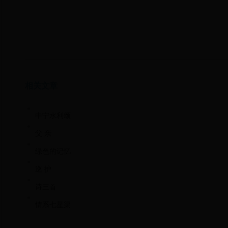
相关文章
中宁水利颂
父 亲
绿色的记忆
巡 护
诗三首
情系七星渠