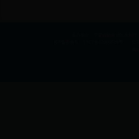
主办单位：宁夏回族自治区水利厅 承办
ICP备案编号：宁ICP备12000519号 公安机
网