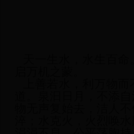
天一生水，水生百命
启万机之蒙。
上善若水，利万物而
道。泉汩日月，不添自
物无声复始去，洁人不
淬；水克火，火烈唤水
涓涓不息，公平荡胸持