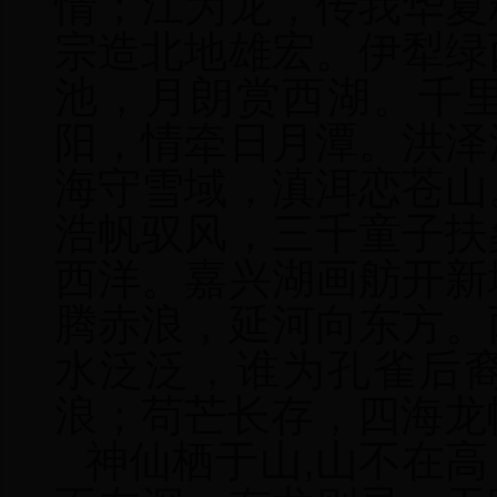
情；江为龙，传我华夏
宗造北地雄宏。伊犁绿
池，月朗赏西湖。千
阳，情牵日月潭。洪泽
海守雪域，滇洱恋苍山
浩帆驭风，三千童子扶
西洋。嘉兴湖画舫开新
腾赤浪，延河向东方。
水泛泛，谁为孔雀后
浪；苟芒长存，四海龙
神仙栖于山,山不在