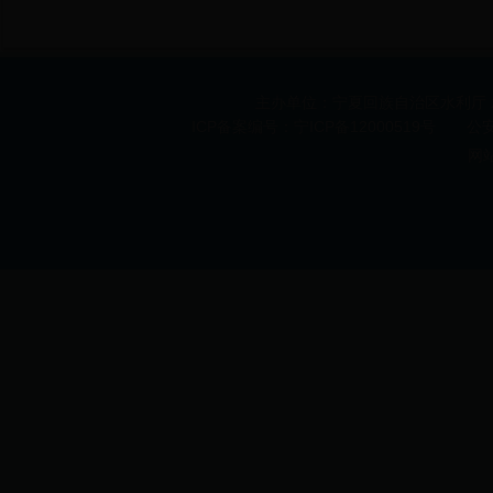
主办单位：宁夏回族自治区水利厅 承办
ICP备案编号：宁ICP备12000519号 公安机
网