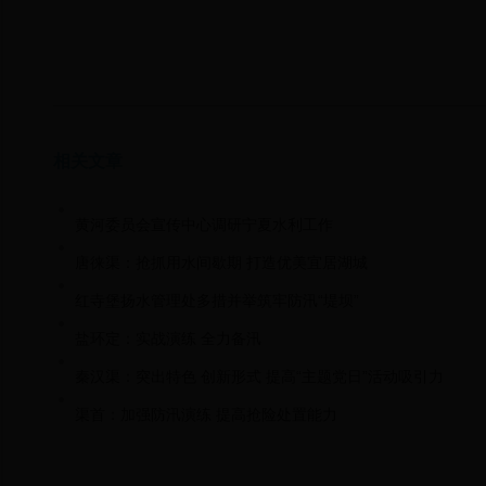
相关文章
黄河委员会宣传中心调研宁夏水利工作
唐徕渠：抢抓用水间歇期 打造优美宜居湖城
红寺堡扬水管理处多措并举筑牢防汛“堤坝”
盐环定：实战演练 全力备汛
秦汉渠：突出特色 创新形式 提高“主题党日”活动吸引力
渠首：加强防汛演练 提高抢险处置能力