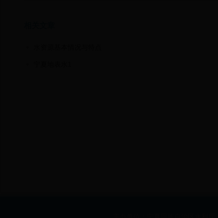
相关文章
水资源基本情况与特点
宁夏地表水1
主办单位：宁夏回族自治区水利厅 承办