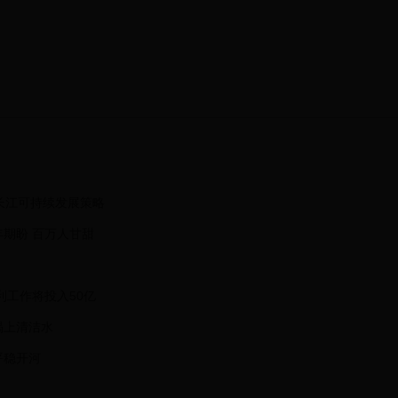
长江可持续发展策略
期盼 百万人甘甜
利工作将投入50亿
喝上清洁水
平稳开河