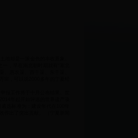
亩土地却是一派金色的丰收景象。
之一，早在南北朝时期就有“塞北
清渠、惠农渠、西干渠、东干渠、
亩，可以说2000多年的宁夏经
申报工作将于十月公布结果。世
014年起开始评选的世界遗产项
遴选标准为：建设年代在100年
增收作出了突出贡献。
（
宁夏新闻