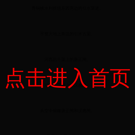
青铜峡水利枢纽东西两边的引水渠道。
平整大地上奔流的引水古渠。
河西总干渠上的唐正闸。
点击进入首页
河西总干渠上的汉惠闸。
从空中俯瞰唐正闸和汉惠闸。