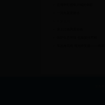
在湖中打捞银川城的倒影
一河九渠皆碧水
古渠流润
塞上江南风景如画
保护生态环境 也能拔掉穷根
苇丛掩鸟鸣 湖光映笑颜 ——鸣
主办单
I