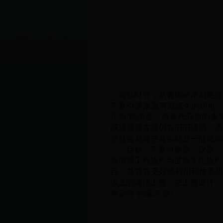
金秋时节，从青铜峡水利枢纽
宁夏引黄灌溉有着悠久的历史，
江南”的美誉。自秦代开凿的秦
跃进渠等古渠仍在汩汩流淌、惠
济社会发展史其实就是一部流淌
目前，宁夏对秦渠、汉渠、汉
界灌溉工程遗产与世界文化遗产
目。其旨在更好地利用和传承仍
以上的灌排工程，在工程设计、
网记者 祁瀛涛 摄
）