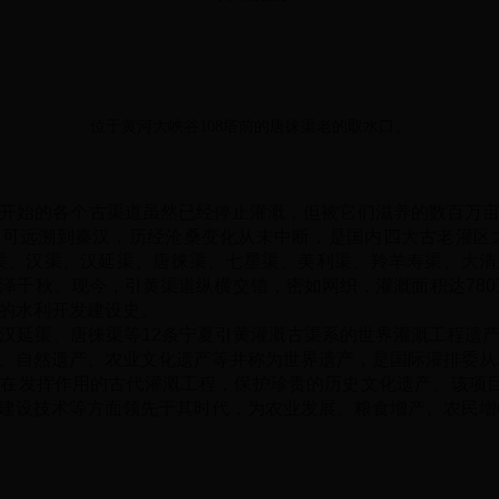
位于黄河大峡谷108塔前的唐徕渠老的取水口。
开始的各个古渠道虽然已经停止灌溉，但被它们滋养的数百万
可远溯到秦汉，历经沧桑变化从未中断，是国内四大古老灌区
渠、汉渠、汉延渠、唐徕渠、七星渠、美利渠、羚羊寿渠、大
泽千秋。现今，引黄渠道纵横交错，密如网织，灌溉面积达780万
的水利开发建设史。
延渠、唐徕渠等12条宁夏引黄灌溉古渠系的世界灌溉工程遗产
、自然遗产、农业文化遗产等并称为世界遗产，是国际灌排委从2
在发挥作用的古代灌溉工程，保护珍贵的历史文化遗产。该项目
建设技术等方面领先于其时代，为农业发展、粮食增产、农民