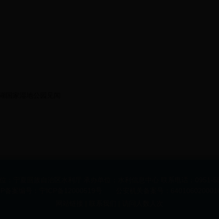
翠湖国家湿地公园见闻
位：宁夏回族自治区水利厅 承办单位：水利信息中心 联系电话：0951-555
CP备案编号：宁ICP备12000519号 公安机关备案号：640106020001
网站链接 | 联系我们 | 访问人数
人次