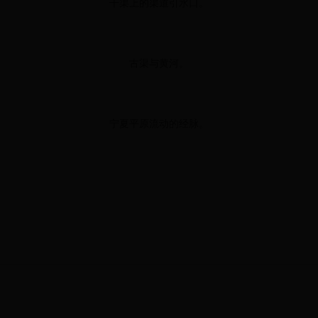
干渠上的渠道引水口。
古渠与黄河。
宁夏平原流动的经脉。