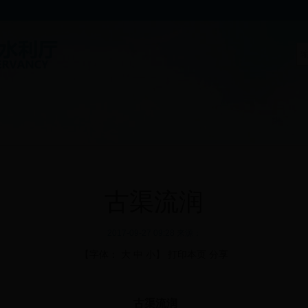
古渠流润
2017-09-27 09:28 来源：
【字体：
大
中
小
】
打印本页
分享
古渠流润