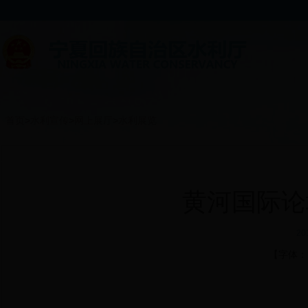
首页
>
水利宣传
>
网上展厅
>
水利展览
黄河国际论
20
【字体