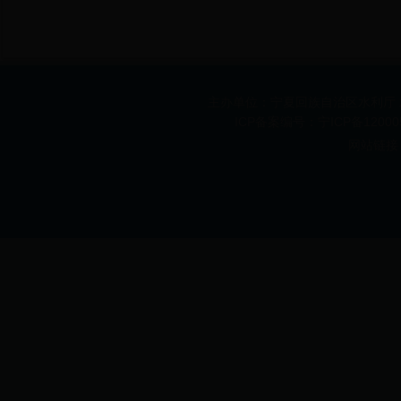
主办单位：宁夏回族自治区水利厅 承办
ICP备案编号：宁ICP备1200
网站链接 