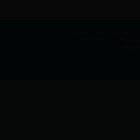
主办单位：宁夏回族自治区水利厅 承办
ICP备案编号：宁ICP备1200
网站链接 