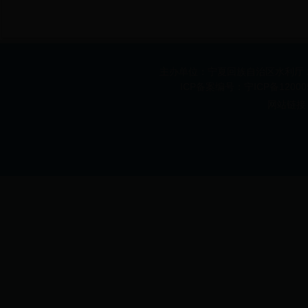
主办单位：宁夏回族自治区水利厅 承办
ICP备案编号：宁ICP备1200
网站链接 