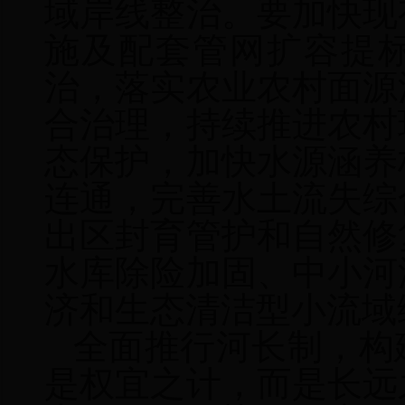
域岸线整治
。要
加快现
施及配套管网扩容提
治，落实农业农村面源
合治理
，
持续推进农村
态
保护，加
快
水源涵养
连通
，
完善水土流失综
出区封育管护和自然修
水库除险加固、中小河
济和生态清洁型小流域
全面推行河长制，构
是权宜之计，而是长远