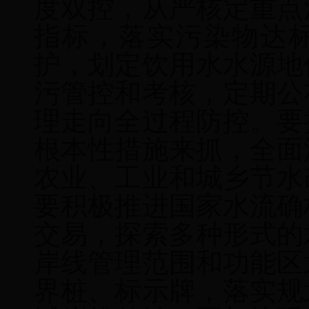
度双控，从严核定重点
指标，落实污染物达
护，
划定饮用水水源地
污管控和考核，定期公
理走向全过程防控。要
根本性措施来抓，全面
农业、工业和城乡节水
要
积极推进
国家
水
流
确
交易
，
探索多种形式的
岸线管理范围
和
功能区
界桩、标示牌，落实规