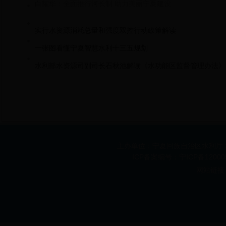
白耀华：全面推行河长制 助力美丽宁夏建设
实行水资源消耗总量和强度双控行动政策解读
一张图看懂宁夏智慧水利十三五规划
水利部水资源司副司长石秋池解读《水功能区监督管理办法》
主办单位：宁夏回族自治区水利厅 承办
ICP备案编号：宁ICP备1200
网站链接 