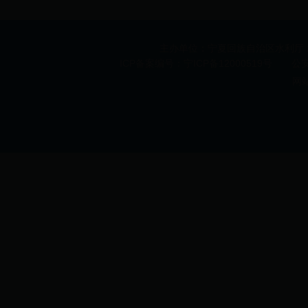
主办单位：宁夏回族自治区水利厅 承办
ICP备案编号：宁ICP备12000519号 公安机
网