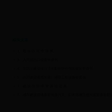
相关文章
1、取 水 许 可 申 请 书
3、入河排污口设置申请书
4、非防洪建设项目洪水影响评价报告审批申请书
5、占用农业灌溉水源、灌排工程设施申请书
7、建 设 项 目 水 资 源 论 证 表
6、城市建设填堵原有河道沟叉、贮水湖塘洼地和废除原有防