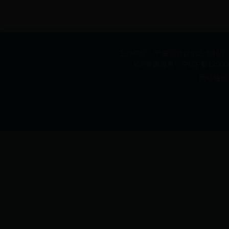
主办单位：宁夏回族自治区水利厅 承办
ICP备案编号：宁ICP备1200
网站链接 