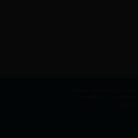
主办单位：宁夏回族自治区水利厅 承办
ICP备案编号：宁ICP备1200
网站链接 