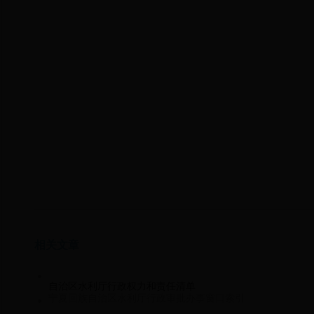
相关文章
自治区水利厅行政权力和责任清单
宁夏回族自治区水利厅行政审批办事窗口索引