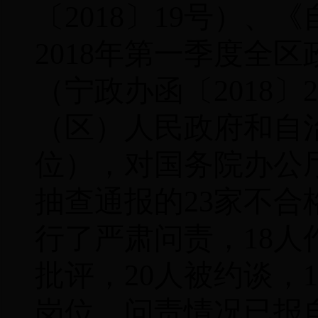
〔
2018
〕
19
号）
、
《
2018
年第一季度全区
（宁政办函〔
2018
〕
2
（区）人民政府和自
位），对
国务院办公
抽查通报的
23
家
不合
行了严肃问责，
18
人
批评，
20
人被约谈，
1
岗位，问责情况已报