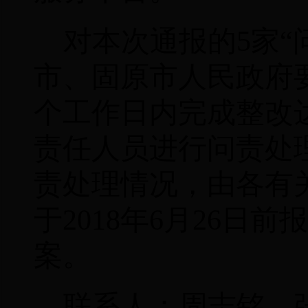
对本次通报的
5
家“
市、固原市人民政府
个工作日内完成整改
责任人员进行问责处
责处理情况，由各有
于
2018
年
6
月
26
日前
报
案。
联系人：周志铭、