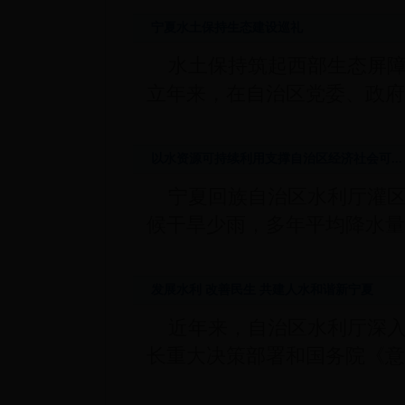
宁夏水土保持生态建设巡礼
水土保持筑起西部生态屏
立年来，在自治区党委、政府
以水资源可持续利用支撑自治区经济社会可...
宁夏回族自治区水利厅灌区
候干旱少雨，多年平均降水量
发展水利 改善民生 共建人水和谐新宁夏
近年来，自治区水利厅深
长重大决策部署和国务院《意