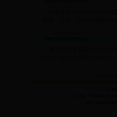
宁夏病险水库除险加固纪实
宁夏病险水库除险加固纪
镶嵌。宁夏，这片我国西北地
宁夏引黄灌区灌溉管理综述
建立科学发展机制提升供
宁夏引黄灌区灌溉历史悠久，
?
共1页 共10条
网站链
主办单位：宁夏回族自治区水利厅
银川市兴庆区解放西街426