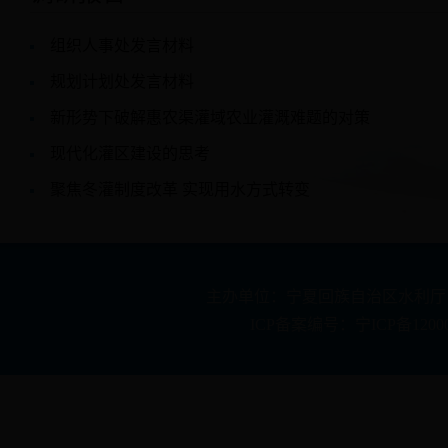
组织人事处发言材料
规划计划处发言材料
新形势下破解惠农渠灌域农业灌溉难题的对策
现代化灌区建设的思考
聚焦冬灌制度改革 实现用水方式转变
主办单位：宁夏回族自治区水利厅 承办
ICP备案编号：宁ICP备1200