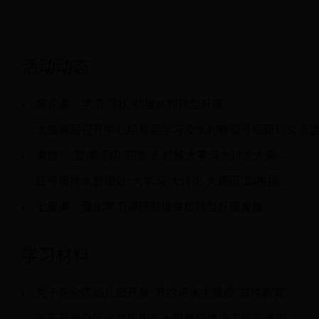
活动动态
惠农渠：学习 评比 助推水利转型升级
水资源局召开中心组专题学习及水利转型升级研讨交流
渠首：“望闻问切”四步法 助推大学习大讨论大调...
红寺堡扬水管理处“大学习 大讨论 大调研”助推扬...
七星渠：强化学习调研助推单位转型升级发展
学习材料
关于在全区幼儿园开展“节约用水主题周”宣传教育...
关于开展全区公共机构节水型单位建设工作的通知